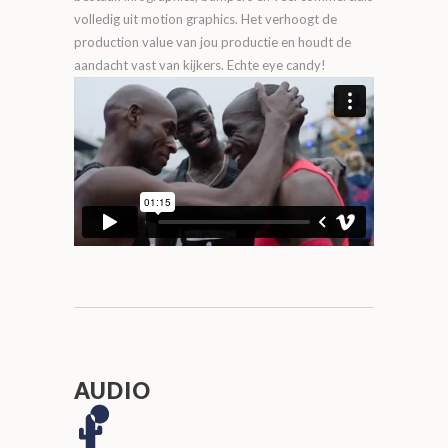
volledig uit motion graphics. Het verhoogt de
production value van jou productie en houdt de
aandacht vast van kijkers. Echte eye candy!
AUDIO